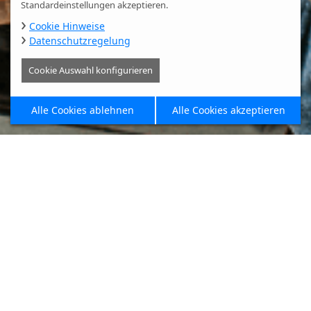
Standardeinstellungen akzeptieren.
Cookie Hinweise
Datenschutzregelung
Cookie Auswahl konfigurieren
LEISTUNGEN FÜR KÄUFER
Alle Cookies ablehnen
Alle Cookies akzeptieren
Leistungen im
Überblick
01.
Objektsuche passend zu Ihrem Suchprofil
02.
Entwurf, Druck und Verteilung von Flyern,